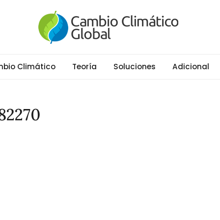
al
ático y Efecto Invernadero desde 1997
bio Climático
Teoría
Soluciones
Adicional
282270