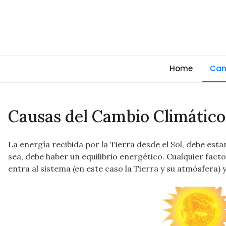
Skip
to
content
Cambio Climático Glob
Informando sobre el Calentamiento Global, Cambio Clim
Home
Cam
Causas del Cambio Climático
La energía recibida por la Tierra desde el Sol, debe esta
sea, debe haber un equilibrio energético. Cualquier fac
entra al sistema (en este caso la Tierra y su atmósfera)