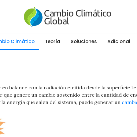
al
ático y Efecto Invernadero desde 1997
bio Climático
Teoría
Soluciones
Adicional
r en balance con la radiación emitida desde la superficie te
tor que genere un cambio sostenido entre la cantidad de en
 y la energía que salen del sistema, puede generar un
cambio