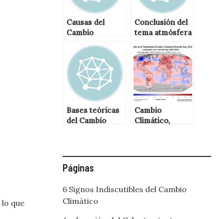
Causas del
Conclusión del
Cambio
tema atmósfera
Climatico
y el cambio
climático
Bases teóricas
Cambio
del Cambio
Climático,
Climático
Calentamiento
Global y Efecto
Invernadero
Páginas
6 Signos Indiscutibles del Cambio
Climático
 lo que