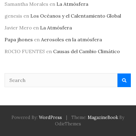
Samantha Morales
en
La Atmósfera
genesis
en
Los Océanos y el Calentamiento Global
Javier Mero
en
La Atmósfera
Papa jhones
en
Aerosoles en la atmósfera
ROCIO FUENTES
en
Causas del Cambio Climático
Powered By:
WordPress
|
Theme:
MagazineBook
By
OdieThemes