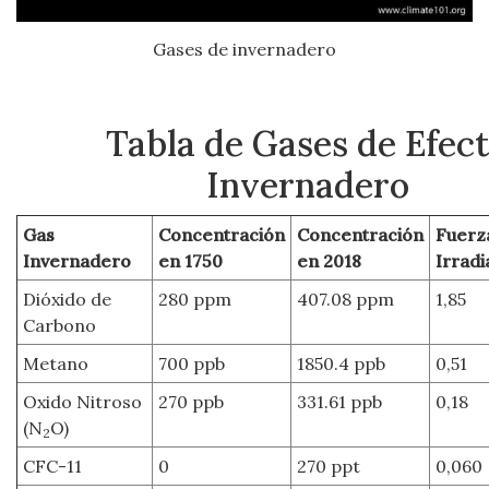
Gases de invernadero
Tabla de Gases de Efec
Invernadero
Gas
Concentración
Concentración
Fuerz
Invernadero
en 1750
en 2018
Irradi
Dióxido de
280 ppm
407.08 ppm
1,85
Carbono
Metano
700 ppb
1850.4 ppb
0,51
Oxido Nitroso
270 ppb
331.61 ppb
0,18
(N
O)
2
CFC-11
0
270 ppt
0,060