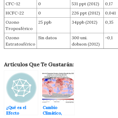
CFC-12
0
531 ppt (2012)
0,17
HCFC-22
0
226 ppt (2012)
0,041
Ozono
25 ppb
34ppb (2012)
0,35
Troposférico
Ozono
Sin datos
300 uni.
-0,1
Estratosférico
dobson (2012)
Artículos Que Te Gustarán:
¿Qué es el
Cambio
Efecto
Climático,