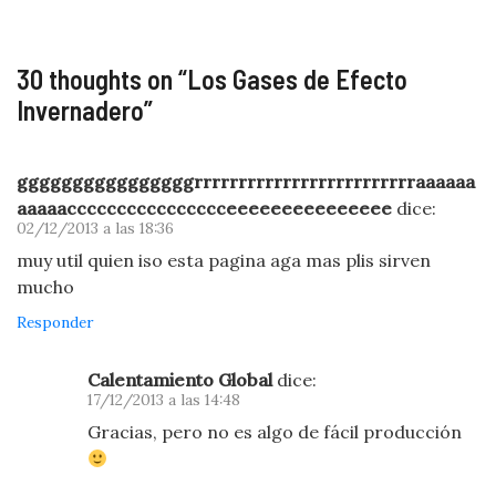
Invernadero?
Calentamiento
Global y Efecto
Invernadero
30 thoughts on “
Los Gases de Efecto
Invernadero
”
ggggggggggggggggrrrrrrrrrrrrrrrrrrrrrrrrraaaaaa
aaaaacccccccccccccccceeeeeeeeeeeeeee
dice:
02/12/2013 a las 18:36
muy util quien iso esta pagina aga mas plis sirven
mucho
Responder
Calentamiento Global
dice:
17/12/2013 a las 14:48
Gracias, pero no es algo de fácil producción