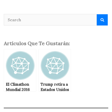
Artículos Que Te Gustarán:
El Climathon
Trump retira a
Mundial 2016
Estados Unidos
del Acuerdo de
París contra el
cambio
climático