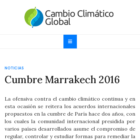
Skip
to
content
Cambio Climático
Informando sobre el Calentamiento Global, Cambio
Climático y Efecto Invernadero desde 1997
Global
NOTICIAS
Cumbre Marrakech 2016
La ofensiva contra el cambio climático continua y en
esta ocasión se reitera los acuerdos internacionales
propuestos en la cumbre de París hace dos años, con
los cuales la comunidad internacional presidida por
varios países desarrollados asume el compromiso de
regular, controlar y estudiar formas para remediar la