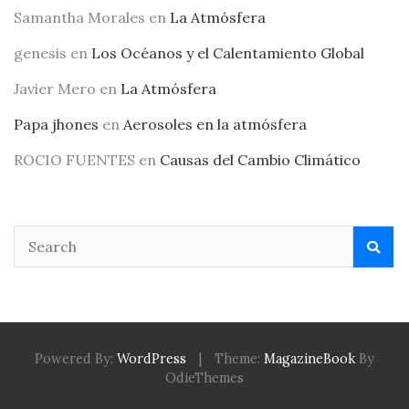
Samantha Morales
en
La Atmósfera
genesis
en
Los Océanos y el Calentamiento Global
Javier Mero
en
La Atmósfera
Papa jhones
en
Aerosoles en la atmósfera
ROCIO FUENTES
en
Causas del Cambio Climático
Powered By:
WordPress
|
Theme:
MagazineBook
By
OdieThemes