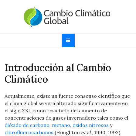
Skip
to
content
Cambio Climático
Informando sobre el Calentamiento Global, Cambio
Climático y Efecto Invernadero desde 1997
Global
Introducción al Cambio
Climático
Actualmente, existe un fuerte consenso científico que
el clima global se verá alterado significativamente en
el siglo XXI, como resultado del aumento de
concentraciones de gases invernadero tales como el
dióxido de carbono
,
metano
,
óxidos nitrosos
y
clorofluorocarbonos
(Houghton
et al
., 1990, 1992).