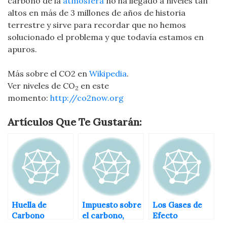
carbono de la
atmósfera
no ha llegado a niveles tan
altos en más de 3 millones de años de historia
terrestre y sirve para recordar que no hemos
solucionado el problema y que todavía estamos en
apuros.
Más sobre el CO2 en
Wikipedia
.
Ver niveles de CO
en este
2
momento:
http://co2now.org
Artículos Que Te Gustarán:
Huella de
Impuesto sobre
Los Gases de
Carbono
el carbono,
Efecto
caso ejemplar
Invernadero