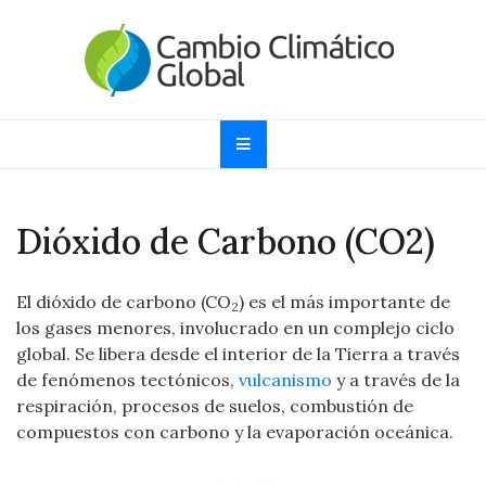
Skip
to
content
Cambio Climático
Informando sobre el Calentamiento Global, Cambio
Climático y Efecto Invernadero desde 1997
Global
Dióxido de Carbono (CO2)
El dióxido de carbono (CO
) es el más importante de
2
los gases menores, involucrado en un complejo ciclo
global. Se libera desde el interior de la Tierra a través
de fenómenos tectónicos,
vulcanismo
y a través de la
respiración, procesos de suelos, combustión de
compuestos con carbono y la evaporación oceánica.