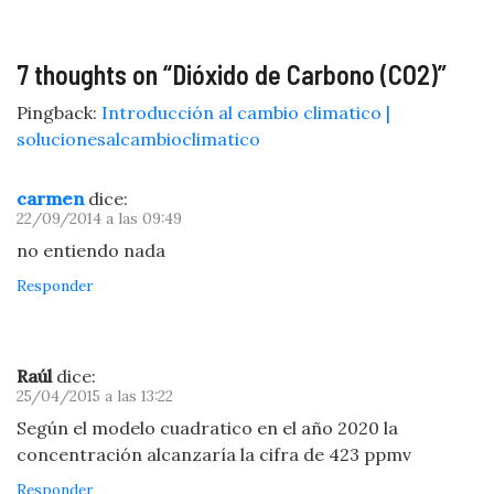
de Columbia
Británica,
Canadá
7 thoughts on “
Dióxido de Carbono (CO2)
”
Pingback:
Introducción al cambio climatico |
solucionesalcambioclimatico
carmen
dice:
22/09/2014 a las 09:49
no entiendo nada
Responder
Raúl
dice:
25/04/2015 a las 13:22
Según el modelo cuadratico en el año 2020 la
concentración alcanzaría la cifra de 423 ppmv
Responder