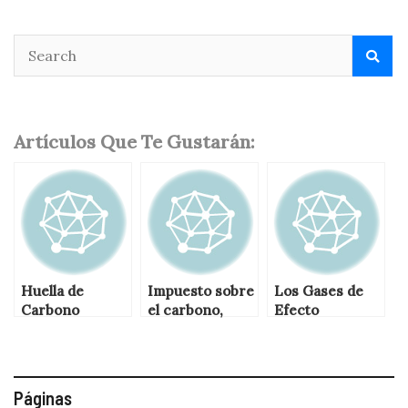
Artículos Que Te Gustarán:
Huella de
Impuesto sobre
Los Gases de
Carbono
el carbono,
Efecto
caso ejemplar
Invernadero
de Columbia
Británica,
Canadá
Páginas