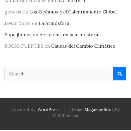
Samantha Morales
en
La Atmósfera
genesis
en
Los Océanos y el Calentamiento Global
Javier Mero
en
La Atmósfera
Papa jhones
en
Aerosoles en la atmósfera
ROCIO FUENTES
en
Causas del Cambio Climático
Powered By:
WordPress
|
Theme:
MagazineBook
By
OdieThemes