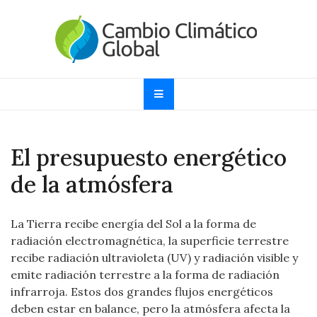
Skip
to
content
Cambio Climático
Informando sobre el Calentamiento Global, Cambio
Climático y Efecto Invernadero desde 1997
Global
El presupuesto energético
de la atmósfera
La Tierra recibe energía del Sol a la forma de
radiación electromagnética, la superficie terrestre
recibe radiación ultravioleta (UV) y radiación visible y
emite radiación terrestre a la forma de radiación
infrarroja. Estos dos grandes flujos energéticos
deben estar en balance, pero la atmósfera afecta la