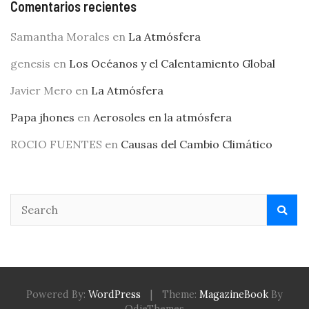
Comentarios recientes
Samantha Morales
en
La Atmósfera
genesis
en
Los Océanos y el Calentamiento Global
Javier Mero
en
La Atmósfera
Papa jhones
en
Aerosoles en la atmósfera
ROCIO FUENTES
en
Causas del Cambio Climático
Powered By:
WordPress
|
Theme:
MagazineBook
By
OdieThemes