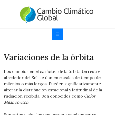
Skip
to
content
Cambio Climático
Informando sobre el Calentamiento Global, Cambio
Climático y Efecto Invernadero desde 1997
Global
Variaciones de la órbita
Los cambios en el carácter de la órbita terrestre
alrededor del Sol, se dan en escalas de tiempo de
milenios o más largos. Pueden significativamente
alterar la distribución estacional y latitudinal de la
radiación recibida. Son conocidos como
Ciclos
Milancovitch
.
Son estos ciclos los que fuerzan cambios entre