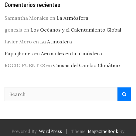
Comentarios recientes
Samantha Morales
en
La Atmósfera
genesis
en
Los Océanos y el Calentamiento Global
Javier Mero
en
La Atmósfera
Papa jhones
en
Aerosoles en la atmósfera
ROCIO FUENTES
en
Causas del Cambio Climático
Powered By:
WordPress
|
Theme:
MagazineBook
By