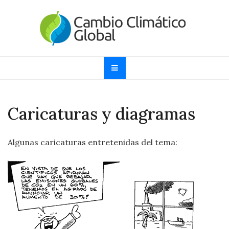
Skip
to
content
Cambio Climático
Informando sobre el Calentamiento Global, Cambio
Climático y Efecto Invernadero desde 1997
Global
Caricaturas y diagramas
Algunas caricaturas entretenidas del tema: