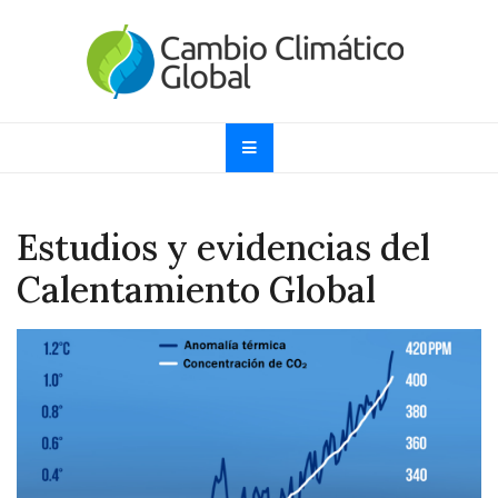
Skip
to
content
Cambio Climático
Informando sobre el Calentamiento Global, Cambio
Climático y Efecto Invernadero desde 1997
Global
Estudios y evidencias del
Calentamiento Global