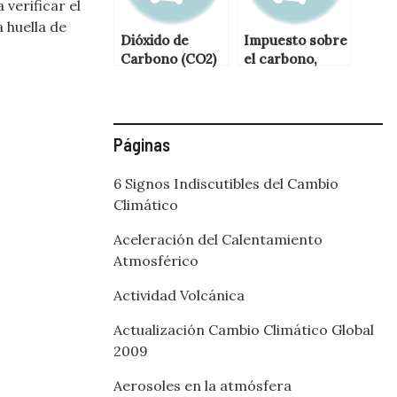
verificar el
 huella de
Dióxido de
Impuesto sobre
Carbono (CO2)
el carbono,
caso ejemplar
de Columbia
Británica,
Canadá
Páginas
6 Signos Indiscutibles del Cambio
Climático
Aceleración del Calentamiento
Atmosférico
Actividad Volcánica
Actualización Cambio Climático Global
2009
Aerosoles en la atmósfera