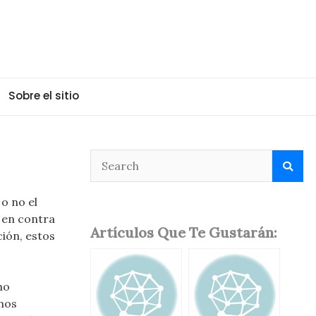
Sobre el sitio
o no el
 en contra
Artículos Que Te Gustarán:
ción, estos
mo
emos