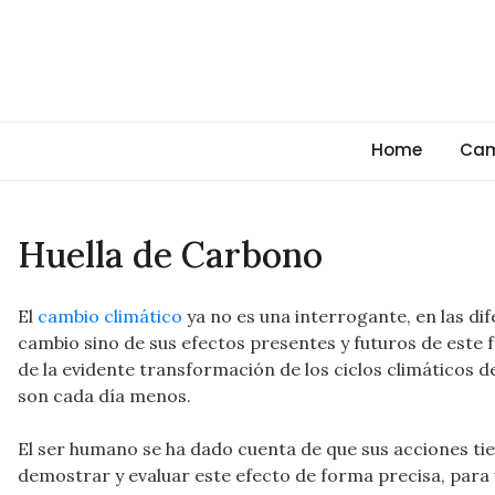
Skip
to
content
Cambio Climático Glob
Informando sobre el Calentamiento Global, Cambio Clim
Home
Cam
Huella de Carbono
El
cambio climático
ya no es una interrogante, en las di
cambio sino de sus efectos presentes y futuros de este
de la evidente transformación de los ciclos climáticos de
son cada día menos.
El ser humano se ha dado cuenta de que sus acciones tie
demostrar y evaluar este efecto de forma precisa, para 