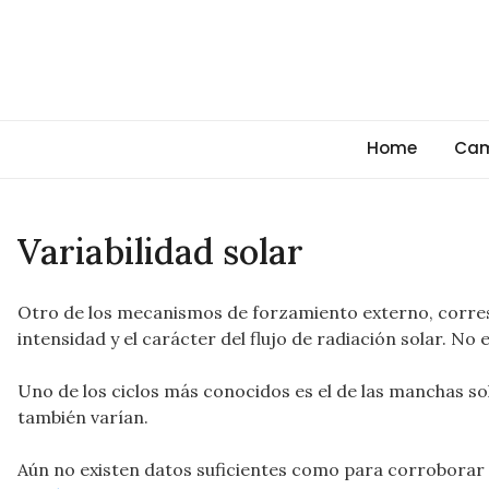
Skip
to
content
Cambio Climático Glob
Informando sobre el Calentamiento Global, Cambio Clim
Home
Cam
Variabilidad solar
Otro de los mecanismos de forzamiento externo, corresp
intensidad y el carácter del flujo de radiación solar. N
Uno de los ciclos más conocidos es el de las manchas so
también varían.
Aún no existen datos suficientes como para corroborar