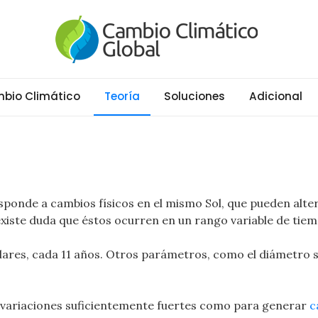
al
ático y Efecto Invernadero desde 1997
bio Climático
Teoría
Soluciones
Adicional
onde a cambios físicos en el mismo Sol, que pueden alter
o existe duda que éstos ocurren en un rango variable de tie
lares, cada 11 años. Otros parámetros, como el diámetro s
 variaciones suficientemente fuertes como para generar
c