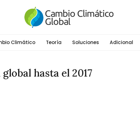
al
ático y Efecto Invernadero desde 1997
bio Climático
Teoría
Soluciones
Adicional
 global hasta el 2017