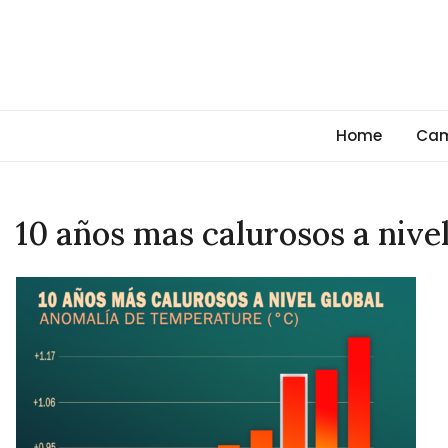
Skip
to
content
Cambio Climático Glob
Informando sobre el Calentamiento Global, Cambio Clim
Home
Cam
10 años mas calurosos a nivel