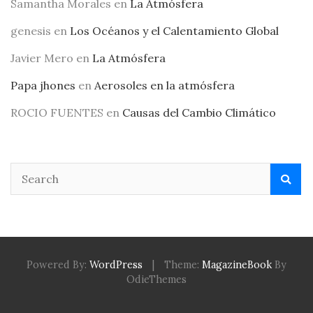
Samantha Morales
en
La Atmósfera
genesis
en
Los Océanos y el Calentamiento Global
Javier Mero
en
La Atmósfera
Papa jhones
en
Aerosoles en la atmósfera
ROCIO FUENTES
en
Causas del Cambio Climático
Powered By:
WordPress
|
Theme:
MagazineBook
By
OdieThemes