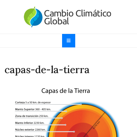
Skip
to
content
Cambio Climático
Informando sobre el Calentamiento Global, Cambio
Climático y Efecto Invernadero desde 1997
Global
capas-de-la-tierra