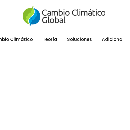
al
ático y Efecto Invernadero desde 1997
bio Climático
Teoría
Soluciones
Adicional