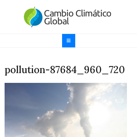
Skip
to
content
Cambio Climático
Informando sobre el Calentamiento Global, Cambio
Climático y Efecto Invernadero desde 1997
Global
pollution-87684_960_720