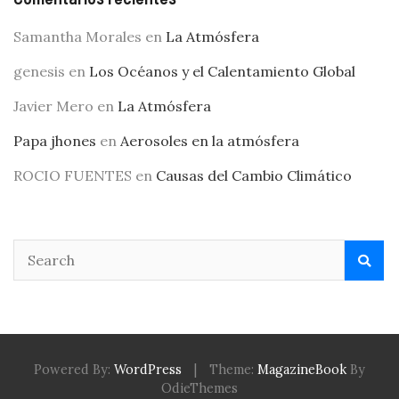
Samantha Morales
en
La Atmósfera
genesis
en
Los Océanos y el Calentamiento Global
Javier Mero
en
La Atmósfera
Papa jhones
en
Aerosoles en la atmósfera
ROCIO FUENTES
en
Causas del Cambio Climático
Powered By:
WordPress
|
Theme:
MagazineBook
By
OdieThemes