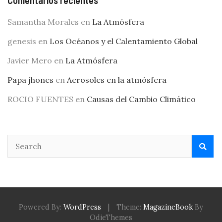
Comentarios recientes
Samantha Morales
en
La Atmósfera
genesis
en
Los Océanos y el Calentamiento Global
Javier Mero
en
La Atmósfera
Papa jhones
en
Aerosoles en la atmósfera
ROCIO FUENTES
en
Causas del Cambio Climático
Powered By:
WordPress
|
Theme:
MagazineBook
By
OdieThemes