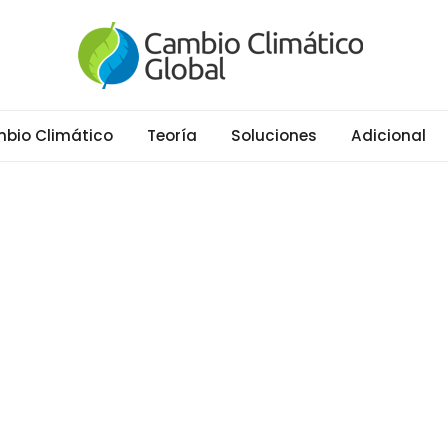
al
ático y Efecto Invernadero desde 1997
bio Climático
Teoría
Soluciones
Adicional