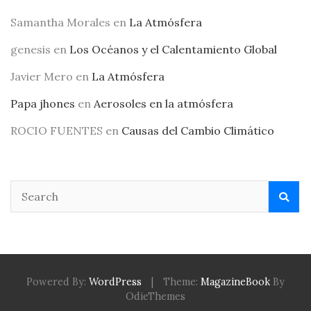
Samantha Morales
en
La Atmósfera
genesis
en
Los Océanos y el Calentamiento Global
Javier Mero
en
La Atmósfera
Papa jhones
en
Aerosoles en la atmósfera
ROCIO FUENTES
en
Causas del Cambio Climático
Powered By:
WordPress
|
Theme:
MagazineBook
By
OdieThemes