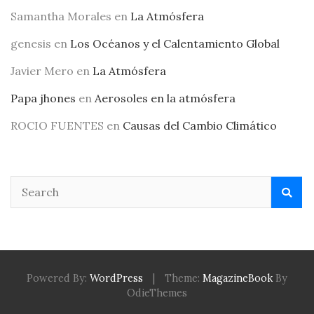
Samantha Morales
en
La Atmósfera
genesis
en
Los Océanos y el Calentamiento Global
Javier Mero
en
La Atmósfera
Papa jhones
en
Aerosoles en la atmósfera
ROCIO FUENTES
en
Causas del Cambio Climático
Powered By:
WordPress
|
Theme:
MagazineBook
By
OdieThemes