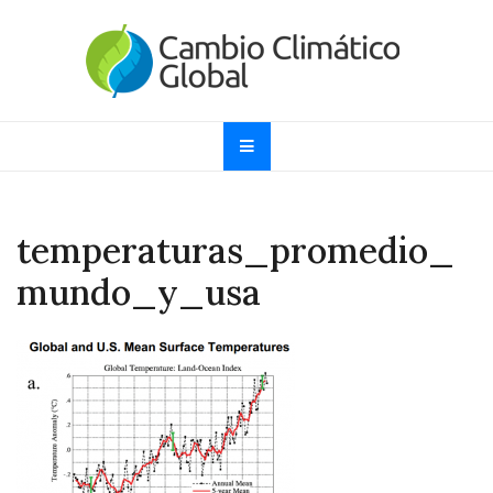
Skip
to
content
Cambio Climático
Informando sobre el Calentamiento Global, Cambio
Climático y Efecto Invernadero desde 1997
Global
temperaturas_promedio_
mundo_y_usa