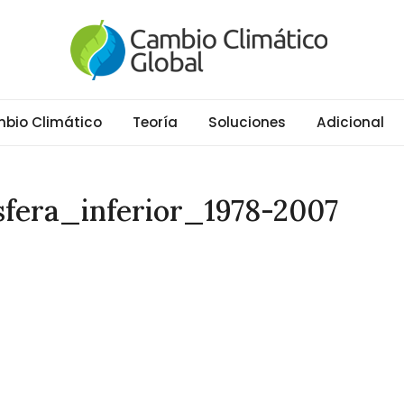
al
ático y Efecto Invernadero desde 1997
bio Climático
Teoría
Soluciones
Adicional
fera_inferior_1978-2007