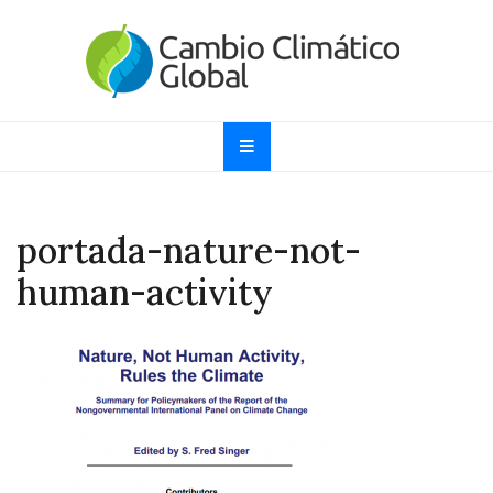
Skip
to
content
Cambio Climático
Informando sobre el Calentamiento Global, Cambio
Climático y Efecto Invernadero desde 1997
Global
portada-nature-not-
human-activity