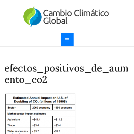
Skip
to
content
Cambio Climático
Informando sobre el Calentamiento Global, Cambio
Climático y Efecto Invernadero desde 1997
Global
efectos_positivos_de_aum
ento_co2