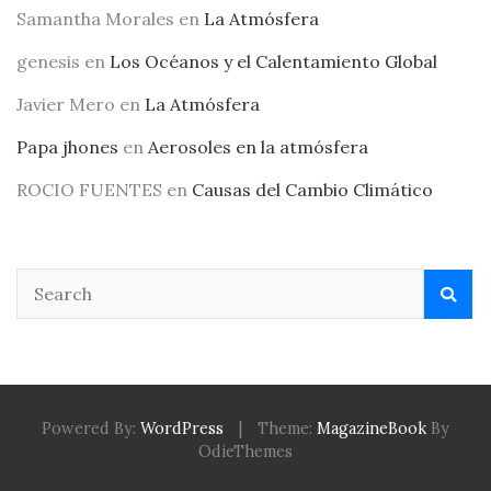
Samantha Morales
en
La Atmósfera
genesis
en
Los Océanos y el Calentamiento Global
Javier Mero
en
La Atmósfera
Papa jhones
en
Aerosoles en la atmósfera
ROCIO FUENTES
en
Causas del Cambio Climático
Powered By:
WordPress
|
Theme:
MagazineBook
By
OdieThemes