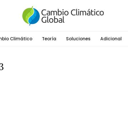
al
ático y Efecto Invernadero desde 1997
bio Climático
Teoría
Soluciones
Adicional
3