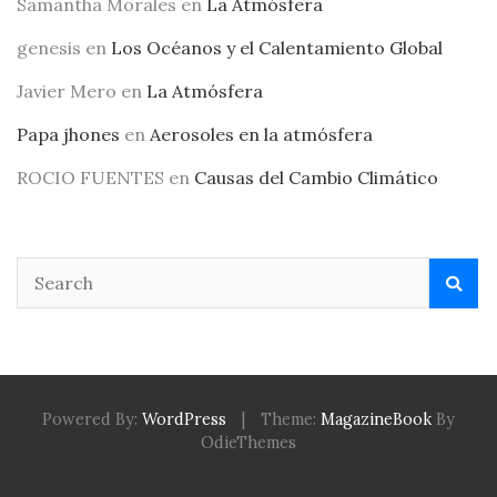
Samantha Morales
en
La Atmósfera
genesis
en
Los Océanos y el Calentamiento Global
Javier Mero
en
La Atmósfera
Papa jhones
en
Aerosoles en la atmósfera
ROCIO FUENTES
en
Causas del Cambio Climático
Powered By:
WordPress
|
Theme:
MagazineBook
By
OdieThemes