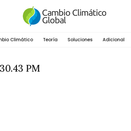
al
ático y Efecto Invernadero desde 1997
bio Climático
Teoría
Soluciones
Adicional
.30.43 PM