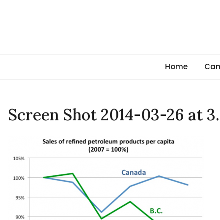
Skip
to
content
Cambio Climático Glob
Informando sobre el Calentamiento Global, Cambio Clim
Home
Cam
Screen Shot 2014-03-26 at 3