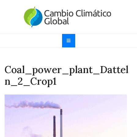
Skip
to
content
Cambio Climático
Informando sobre el Calentamiento Global, Cambio
Climático y Efecto Invernadero desde 1997
Global
Coal_power_plant_Dattel
n_2_Crop1