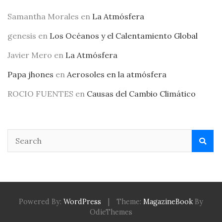
Samantha Morales
en
La Atmósfera
genesis
en
Los Océanos y el Calentamiento Global
Javier Mero
en
La Atmósfera
Papa jhones
en
Aerosoles en la atmósfera
ROCIO FUENTES
en
Causas del Cambio Climático
Powered By:
WordPress
|
Theme:
MagazineBook
By
OdieThemes