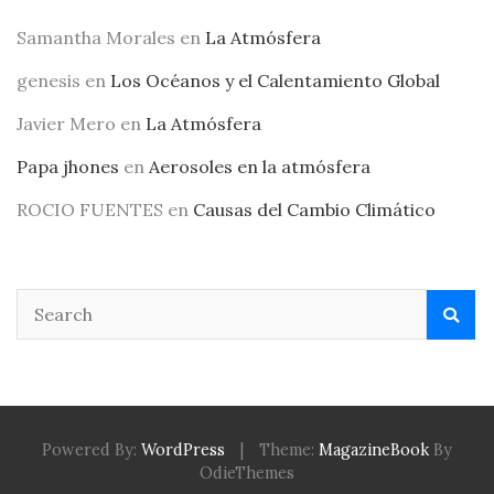
Samantha Morales
en
La Atmósfera
genesis
en
Los Océanos y el Calentamiento Global
Javier Mero
en
La Atmósfera
Papa jhones
en
Aerosoles en la atmósfera
ROCIO FUENTES
en
Causas del Cambio Climático
Powered By:
WordPress
|
Theme:
MagazineBook
By
OdieThemes