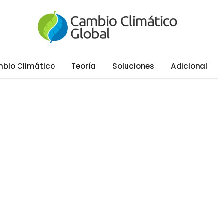
al
ático y Efecto Invernadero desde 1997
bio Climático
Teoría
Soluciones
Adicional