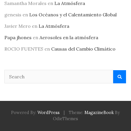
Samantha Morales
en
La Atmósfera
genesis
en
Los Océanos y el Calentamiento Global
Javier Mero
en
La Atmósfera
Papa jhones
en
Aerosoles en la atmósfera
ROCIO FUENTES
en
Causas del Cambio Climático
Powered By:
WordPress
|
Theme:
MagazineBook
By
OdieThemes