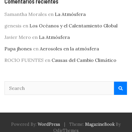
Comentarios recientes
Samantha Morales
en
La Atmósfera
genesis
en
Los Océanos y el Calentamiento Global
Javier Mero
en
La Atmósfera
Papa jhones
en
Aerosoles en la atmósfera
ROCIO FUENTES
en
Causas del Cambio Climático
Powered By:
WordPress
|
Theme:
MagazineBook
By
OdieThemes