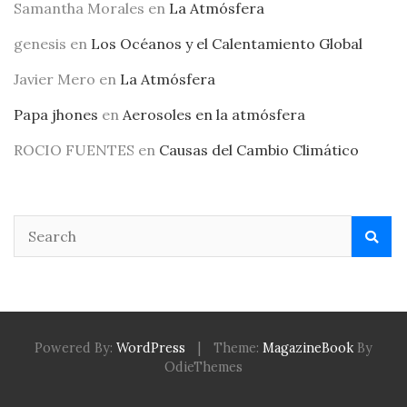
Samantha Morales
en
La Atmósfera
genesis
en
Los Océanos y el Calentamiento Global
Javier Mero
en
La Atmósfera
Papa jhones
en
Aerosoles en la atmósfera
ROCIO FUENTES
en
Causas del Cambio Climático
Powered By:
WordPress
|
Theme:
MagazineBook
By
OdieThemes